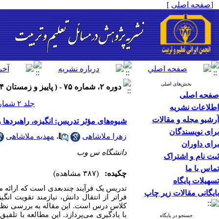
[
صفحه اصلی
]
بخش‌های اصلی
دوره ۲، شماره ۷۵ - ( پاییز و زمستان ۱۴۰۴ )
صفحه اصلی
جلد ۲ شماره ۷۵ صفحات ۰-۰
اطلاعات نشریه
آرشیو مجله و مقالات
شیوه‌های مؤثر تدریس: انگیزه، راهبرده
برای نویسندگان
زهرا ملاشاهی
،
مهدیه ملاشاهی
برای داوران
دانشگاه س وب
ثبت نام و اشتراک
تماس با ما
چکیده:
(۳۸۷ مشاهده)
تسهیلات پایگاه
تدریس یک فرآیند چندبعدی است که ارائه 
بایگانی مقالات زیر چاپ
فراتر از انتقال دانش، نیازمند تقویت انگ
کلاس درس است. این مقاله به بررسی نظری
با یادگیری می‌پردازد. این مطالعه با ت
جستجو در پایگاه