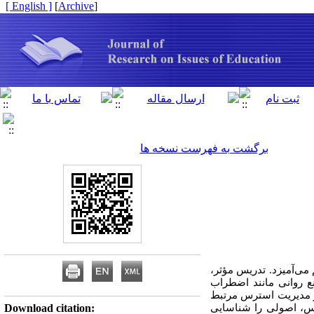
[ English ]
]
Archive
[
برگشت به فهرست نسخه ها
می‌آمیزد. تدریس مؤثر،
انع روانی مانند اضطراب
 و مدیریت استرس مرتبط
رس، اصولی را شناسایی
Download citation: