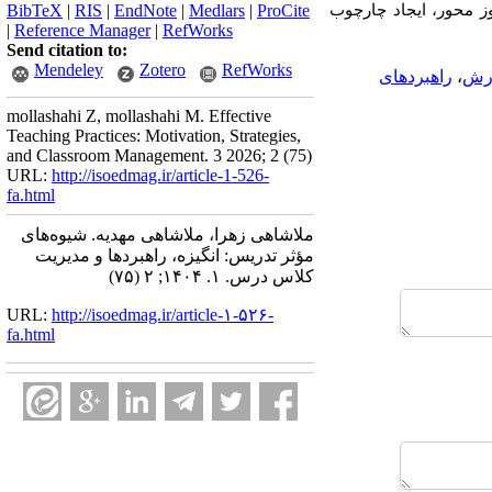
موز محور، ایجاد چارچوب
ProCite
|
Medlars
|
EndNote
|
RIS
|
BibTeX
|
Reference Manager
|
RefWorks
Send citation to:
Mendeley
Zotero
RefWorks
ورش
،
راهبردهای
mollashahi Z, mollashahi M. Effective
Teaching Practices: Motivation, Strategies,
and Classroom Management. 3 2026; 2 (75)
URL:
http://isoedmag.ir/article-1-526-
fa.html
ملاشاهی زهرا، ملاشاهی مهدیه. شیوه‌های
مؤثر تدریس: انگیزه، راهبردها و مدیریت
کلاس درس. ۱. ۱۴۰۴; ۲ (۷۵)
URL:
http://isoedmag.ir/article-۱-۵۲۶-
fa.html