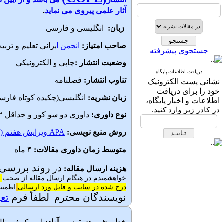
آثار علمی پیروی می نماید
.
زبان:
انگلیسی و فارسی
صاحب امتیاز:
انجمن ا
یرانی تعلیم و تربی
جستجوی پیشرفته
وضعیت انتشار
:
چاپی و الکترونیکی
دریافت اطلاعات پایگاه
تناوب انتشار:
فصلنامه
نشانی پست الكترونیک
خود را برای دریافت
زبان نشریه:
انگلیسی(چکیده کوتاه فارس
اطلاعات و اخبار پایگاه،
در كادر زیر وارد كنید.
نوع داوری:
داوری دو سو کور و حداقل ۲ داور
روش منبع نویسی:
APA ویرایش هفتم (۲۰۲۰)
متوسط زمان داوری مقالات:
۴ ماه
در روند بررسی 
هزینه ارسال مقاله:
خواهشمندم در هنگام ارسال مقاله از صحت
ن
درج شده در سایت و فایل ورد ارسالی
اطمینا
نویسندگان محترم لطفاً فرم
تعه
خط مشی دسترسی آزاد:
این یک ژورنا