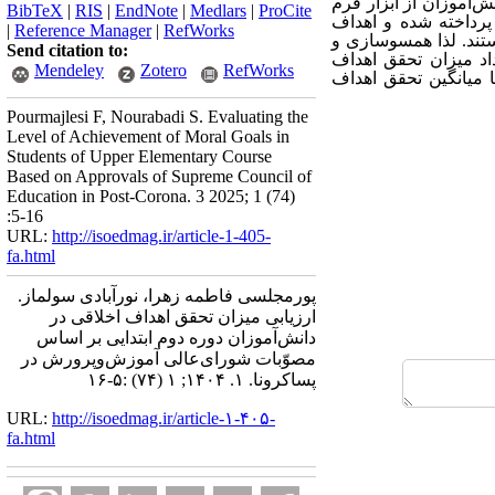
نش‌آموزان از
ابزار فرم
BibTeX
|
RIS
|
EndNote
|
Medlars
|
ProCite
 پرداخته شده
و اهداف
|
Reference Manager
|
RefWorks
تند. لذا همسوسازی و
Send citation to:
اد
میزان تحقق اهداف
Mendeley
Zotero
RefWorks
ا میانگین تحقق اهداف
Pourmajlesi F, Nourabadi S. Evaluating the
Level of Achievement of Moral Goals in
Students of Upper Elementary Course
Based on Approvals of Supreme Council of
Education in Post-Corona. 3 2025; 1 (74)
:5-16
URL:
http://isoedmag.ir/article-1-405-
fa.html
پورمجلسی فاطمه زهرا، نورآبادی سولماز.
ارزیابی میزان تحقق اهداف اخلاقی در
دانش‌آموزان دوره دوم ابتدایی بر اساس
مصوّبات شورای‌عالی آموزش‌وپرورش در
پساکرونا. ۱. ۱۴۰۴; ۱ (۷۴) :۵-۱۶
URL:
http://isoedmag.ir/article-۱-۴۰۵-
fa.html