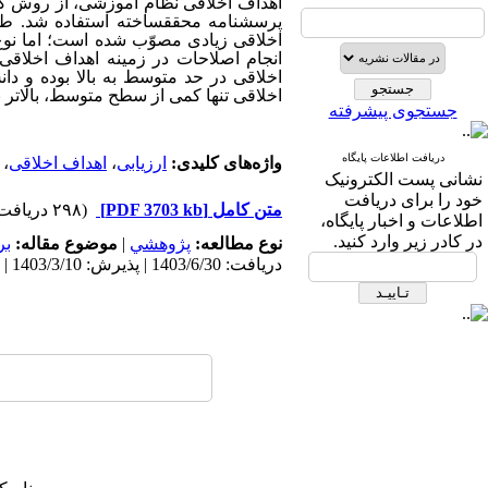
اهداف اخلاقی نظام آموزشی، از روش کتا
پرسشنامه محقق­ساخته
استفاده شد. طبق
اخلاقی زیادی مصوّب شده است؛ اما نوع
انجام اصلاحات در زمینه اهداف اخلاق
اخلاقی در حد متوسط به بالا بوده و دان
اخلاقی تنها کمی از سطح متوسط، بالاتر ب
جستجوی پیشرفته
دریافت اطلاعات پایگاه
واژه‌های کلیدی:
ارزیابی
،
اهداف اخلاقی
،
نشانی پست الکترونیک
خود را برای دریافت
متن کامل
[PDF 3703 kb]
(۲۹۸ دریافت)
اطلاعات و اخبار پایگاه،
در کادر زیر وارد کنید.
نوع مطالعه:
پژوهشي
|
موضوع مقاله:
بر
دریافت: 1403/6/30 | پذیرش: 1403/3/10 | انتشار: 1403/3/10