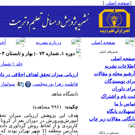
[
صفحه اصلی
]
بخش‌های اصلی
دوره ۱، شماره ۷۴ - ( بهار و تابستان ۱۴۰۴ )
صفحه اصلی
جلد ۱ شماره ۷۴ صفحات ۱۶-۵
اطلاعات نشریه
آرشیو مجله و مقالات
ارزیابی میزان تحقق اهداف اخلاقی در د
برای نویسندگان
فاطمه زهرا پورمجلسی
،
سولماز ن
برای داوران
دانشگاه شاهد
ثبت نام و اشتراک
تماس با ما
چکیده:
(۹۹۶ مشاهده)
تسهیلات پایگاه
هدف این پژوهش ارزیابی میزان تحقق
بایگانی مقالات زیر چاپ
آموزش‌وپرورش در دوران بعد از کرونا 
کاربردی و از لحاظ روش گردآوری داده‌
جستجو در پایگاه