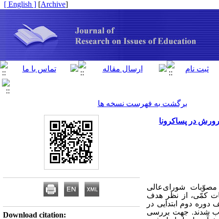
[ English ]
]
Archive
[
برگشت به فهرست نسخه ها
پرورش در پساکرونا
مصوّبات شورای‌عالی
ات کمّی، از نظر هدف
ف
دوره دوم ابتدایی در
 نمونه انتخاب شدند. جهت بررسی
Download citation: