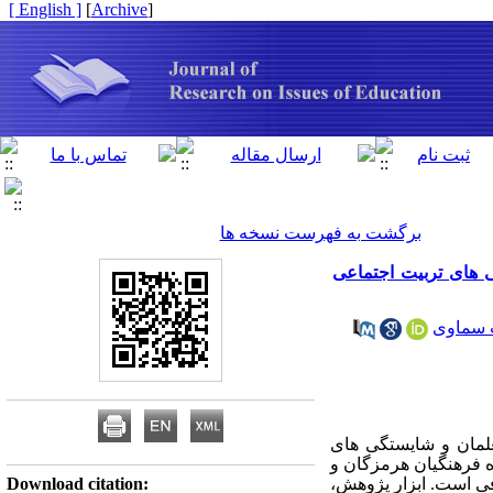
[ English ]
]
Archive
[
برگشت به فهرست نسخه ها
ی های تربیت اجتماعی
 سماوی
علمان و شایستگی های
ه فرهنگیان هرمزگان و
ابزار پژوهش،
Download citation: