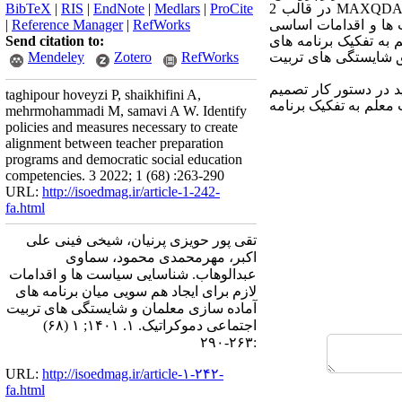
MAXQD
در قالب 2
ProCite
|
Medlars
|
EndNote
|
RIS
|
BibTeX
 ها و اقدامات اساسی
RefWorks
|
Reference Manager
|
 به تفکیک برنامه های
Send citation to:
ق شایستگی های تربیت
RefWorks
Zotero
Mendeley
ید در دستور کار تصمیم
taghipour hoveyzi P, shaikhifini A,
 معلم به تفکیک برنامه
mehrmohammadi M, samavi A W. Identify
policies and measures necessary to create
alignment between teacher preparation
programs and democratic social education
competencies. 3 2022; 1 (68) :263-290
URL:
http://isoedmag.ir/article-1-242-
fa.html
تقی پور حویزی پرنیان، شیخی فینی علی
اکبر، مهرمحمدی محمود، سماوی
عبدالوهاب. شناسایی سیاست ها و اقدامات
لازم برای ایجاد هم سویی میان برنامه های
آماده سازی معلمان و شایستگی های تربیت
اجتماعی دموکراتیک. ۱. ۱۴۰۱; ۱ (۶۸)
:۲۶۳-۲۹۰
URL:
http://isoedmag.ir/article-۱-۲۴۲-
fa.html