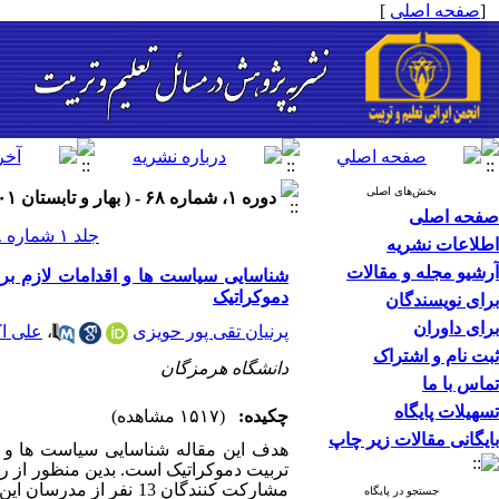
[
صفحه اصلی
]
بخش‌های اصلی
دوره ۱، شماره ۶۸ - ( بهار و تابستان ۱۴۰۱ )
صفحه اصلی
جلد ۱ شماره ۶۸ صفحات ۲۹۰-۲۶۳
اطلاعات نشریه
آرشیو مجله و مقالات
شناسایی سیاست ها و اقدامات لازم برا
دموکراتیک
برای نویسندگان
برای داوران
پرنیان تقی پور حویزی
،
علی ا
ثبت نام و اشتراک
دانشگاه هرمزگان
تماس با ما
تسهیلات پایگاه
چکیده:
(۱۵۱۷ مشاهده)
بایگانی مقالات زیر چاپ
هدف این مقاله شناسایی
سیاست ها و ا
تربیت دموکراتیک است. بدین منظور از 
مشارکت کنندگان 13 نفر از مدرسان این دانشگاه است. روش نمونه گیری ترکیبی از موارد مطلوب و گلوله برفی است.
جستجو در پایگاه