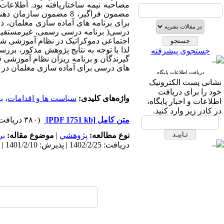
مصاحبه نیمه ساختاریافته بود. اطلاعا
مضمون فراگیر، 8 مضمون سازمان دهنده و 25 مضمون پایه تحلیل شدند.
برای برنامه های آماده سازی معلمان، در
درسی( برنامه درسی رسمی، غیرمستقیم،
اجتماعی دموکراتیک در نظام آموزشی شنا
لذا با توجه به نتایج پژوهش مذکور، برر
جستجوی پیشرفته
گیرندگان و برنامه ریزان نظام آموزشی قر
های درسی برای آماده سازی معلمان در 
دریافت اطلاعات پایگاه
نشانی پست الکترونیک
خود را برای دریافت
واژه‌های کلیدی:
سیاست ها و اقدامات
،
ب
اطلاعات و اخبار پایگاه،
در کادر زیر وارد کنید.
متن کامل
[PDF 1751 kb]
(۳۸۰ دریافت)
نوع مطالعه:
پژوهشي
|
موضوع مقاله:
بر
دریافت: 1402/2/25 | پذیرش: 1401/2/10 | انتشار: 1402/9/12