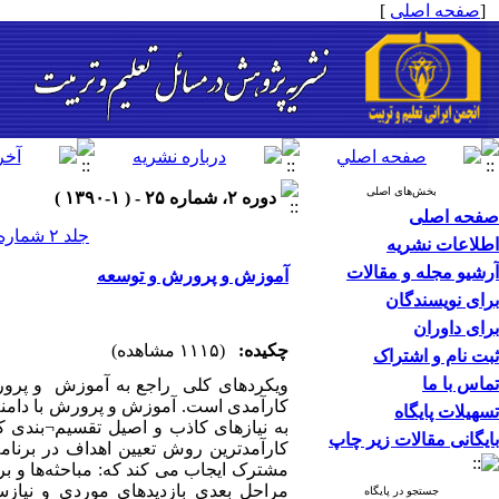
[
صفحه اصلی
]
بخش‌های اصلی
دوره ۲، شماره ۲۵ - ( ۱-۱۳۹۰ )
صفحه اصلی
جلد ۲ شماره ۲۵ صفحات ۹۷-۸۳
اطلاعات نشریه
آرشیو مجله و مقالات
آموزش و پرورش و توسعه
برای نویسندگان
برای داوران
چکیده:
(۱۱۱۵ مشاهده)
ثبت نام و اشتراک
تماس با ما
ویکردهای کلی راجع به آموزش و پرورش
کارآمدی است. آموزش و پرورش با دامنه و
تسهیلات پایگاه
به نیازهای کاذب و اصیل تقسیم¬بندی کر
بایگانی مقالات زیر چاپ
کارآمدترین‌ روش‌ تعیین‌ اهداف‌ در برن
مشترک ایجاب می کند که: مباحثه‌ها و بر
مراحل‌ بعدی‌ بازدیدهای‌ موردی‌ و نیاز
جستجو در پایگاه