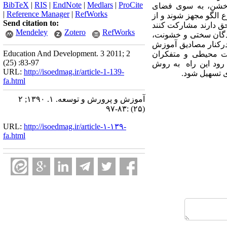
BibTeX
|
RIS
|
EndNote
|
Medlars
|
ProCite
خشن،‌ به‌ سوی‌ فضای
|
Reference Manager
|
RefWorks
 الگو مجهز شوند و از
Send citation to:
حق‌ دارند مشارکت‌ کنند
Mendeley
Zotero
RefWorks
دیدگان سختی و خشونت،‌
، درکنار مصادیق آموزش
Education And Development. 3 2011; 2
یست محیطی و متفکران
(25) :83-97
رود این راه به‌ روش‌
URL:
http://isoedmag.ir/article-1-139-
‌ تسهیل‌ شود.
fa.html
آموزش و پرورش و توسعه. ۱. ۱۳۹۰; ۲
(۲۵) :۸۳-۹۷
URL:
http://isoedmag.ir/article-۱-۱۳۹-
fa.html