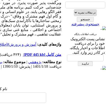
وبرگشت پذیر صورت‌ پذیرد. در مورد ع
چندصدایی حرکت کنیم. برنامه های ملی، 
فقر الگو رهایی یابند. در علوم انسانی و 
و گام‌ اول‌ فهم مشترک و وفاق،" ¬درک‌ و
زمختی‌ ساختارها یا ناکارآمدی ‌سبک‌های‌
جستجوی پیشرفته
و پرورش استثنایی، توان‌ یابان (معل
اجتماعی و اخلاقی ، منابع غنی سازی نظ
عقلانیت تفاهمی ، فهم مشترک و تحلیل‌"چن
دریافت اطلاعات پایگاه
نشانی پست الکترونیک
خود را برای دریافت
واژه‌های کلیدی:
آموزش و پرورش#اخلاق#
اطلاعات و اخبار پایگاه،
در کادر زیر وارد کنید.
متن کامل
[PDF 445 kb]
(۴۲۴ دریافت)
نوع مطالعه:
پژوهشي
|
موضوع مقاله:
بر
دریافت: 1401/1/18 | پذیرش: 1390/1/10 | انتشار: 1390/1/10
نام ک