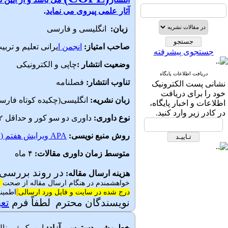
آثار علمی پیروی می نماید
.
زبان:
انگلیسی و فارسی
صاحب امتیاز:
انجمن ا
یرانی تعلیم و تربی
جستجوی پیشرفته
وضعیت انتشار
:
چاپی و الکترونیکی
دریافت اطلاعات پایگاه
تناوب انتشار:
فصلنامه
نشانی پست الكترونیک
خود را برای دریافت
زبان نشریه:
انگلیسی(چکیده کوتاه فارس
اطلاعات و اخبار پایگاه،
در كادر زیر وارد كنید.
نوع داوری:
داوری دو سو کور و حداقل ۲ داور
روش منبع نویسی:
APA ویرایش هفتم (۲۰۲۰)
متوسط زمان داوری مقالات:
۴ ماه
در روند بررسی 
هزینه ارسال مقاله:
خواهشمندم در هنگام ارسال مقاله از صحت
ن
درج شده در سایت و فایل ورد ارسالی
اطمینا
نویسندگان محترم لطفاً فرم
تعه
خط مشی دسترسی آزاد:
این یک ژورنا