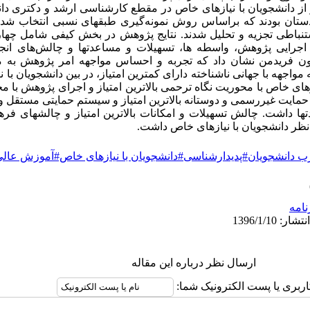
امعه آماری در بخش کمّّی 02 نفر از دانشجویان با نیازهای خاص در مقطع کارشناسی ارشد و دک
تان بودند که براساس روش نمونه‌گیری طبقهای نسبی انتخاب شدند. د
وصیفی و استنباطی تجزیه و تحلیل شدند. نتایج پژوهش در بخش کیفی شامل چها
مون فریدمن نشان داد که تجربه و احساس مواجهه امر پژوهش به م
ه مواجهه با جهانی ناشناخته دارای کمترین امتیاز، در بین دانشجویان با 
زهای خاص با محوریت نگاه ترحمی بالاترین امتیاز و اجرای پژوهش با
حمایت غیررسمی و دوستانه بالاترین امتیاز و سیستم حمایتی مستقل و و
ها داشت. چالش تسهیلات و امکانات بالاترین امتیاز و چالشهای فره
ر نظر دانشجویان با نیازهای خاص داشت.
ب دانشجویان#پدیدارشناسی#دانشجویان با نیازهای خاص#آموزش عالی
نامه
ارسال نظر درباره این مقاله
اربری یا پست الکترونیک شما: