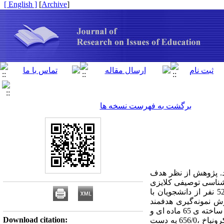
[ English ]
]
Archive
[
برگشت به فهرست نسخه ها
د. پژوهش از نظر هدف
شناسی توصیفی کلایزی
و جهت جمع آوری یافته‌ها، از ابزار مصاحبه نیمه ساختارمند استفاده شد. مشارکت‌کنندگان در بخش کیفی 52 نفر از دانشجویان با
، که براساس روش نمونه‌گیری هدفمند
انتخاب شدند. روش پژوهش در بخش کمّّی نیز توصیفی- پیمایشی؛ و ابزار گردآوری داده ها نیز پرسشنامه محقق ساخته ی 65 ماده ای و
Download citation:
براساس یافته‌های بخش کیفی و ادبیات موضوع بود. ضریب پایایی برای پرسشنامه با استفاده از ضریب آلفای کرونباخ ،656/0 به دست