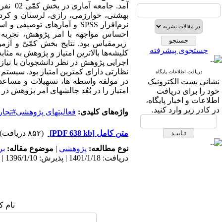
آمد. ج
بهشتی، خوارزمی، رازی، لرستان و کردس
نرم‌افزار SPSS و آمارهای ت
زیرمقیاس بود. نتایج بخش کمّیّ و آز
جستجوی پیشرفته
کلیشه‌ها بالاترین امتیاز و پژوهش به مثاب
اجرایی پژوهش در نظر دانشجویان با نیا
نظارتی دارای کمترین امتیاز بود. سیستم 
دریافت اطلاعات پایگاه
در مولفه واسطه ها، تسهیلات و مساعدت
نشانی پست الکترونیک
امتیاز را در بُعُد چالشهای امر پژوهش د
خود را برای دریافت
اطلاعات و اخبار پایگاه،
در کادر زیر وارد کنید.
واژه‌های کلیدی:
فعالیتهای پژوهشی#تجار
متن کامل
[PDF 638 kb]
(۸۵۲ دریافت)
نوع مطالعه:
پژوهشي
|
موضوع مقاله:
بر
دریافت: 1401/1/18 | پذیرش: 1396/1/10 | انتشار: 1396/1/10
نام ک