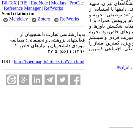
BibTeX
|
RIS
|
EndNote
|
Medlars
|
ProCite
تری دانشگاه‌های تهران، شهید
|
Reference Manager
|
RefWorks
ادهها با استفاده از
Send citation to:
ر بُُعد توصیفی: تجربه و
Mendeley
Zotero
RefWorks
احساس مواجهه با امر پژوهش، تجربه اجرایی پژوهش، واسطه ها، تسهیلات و مساعدتها و چالش‌های انجام پژوهش همراه با 1
ثابه شکستن باورها و
نیازهای خاص بود. تجربه
پدیدارشناسی تجارب دانشجویان از
 محوریت فردی و سیستم
فعالیتهای پژوهشی و تحقیقاتی؛ مطالعه
یژه، کمترین امتیاز را
موردی دانشجویان با نیازهای خاص. ۱.
نگی- اجتماعی کمترین
۱۳۹۶; ۱ (۵۶) :۵-۳۷
URL:
http://isoedmag.ir/article-۱-۷۷-fa.html
 ایران#