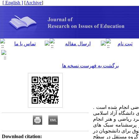
[ English ]
]
Archive
[
برگشت به فهرست نسخه ها
ضی انجام شده است .
دانشگاه آزاد اسلامی
ند. نمونۀ پژوهش با 266 نفر از دانشجویان مرد ریاضی و هنر انجام
ز پرسشنامه سبک های
وق برای دانشجویان در
Download citation:
دو گروه مستقل در سطح