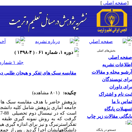
[
صفحه اصلی
]
بخش‌های اصلی
دوره ۱، شماره ۶۱ - ( ۴-۱۳۹۸ )
صفحه اصلی
جلد ۱ شماره ۶۱ صفحات ۳۵-۲۱
اطلاعات نشریه
آرشیو مجله و مقالات
مقایسه سبک های تفکر و هیجان طلبی در
برای نویسندگان
برای داوران
چکیده:
(۸۰۱ مشاهده)
ثبت نام و اشتراک
تماس با ما
پژوهش حاضر با هدف مقایسه سبک های 
جامعه آماری پژوهش شامل کلیه دانشجوی
تسهیلات پایگاه
بایگانی مقالات زیر چاپ
گرفت که به روش نمونه گیری طبقه ا
تفکراسترنبرگ و نیز برای اندازه گیری ه
دانشگاههایشان اجرا گردید . پس از جمع
جستجو در پایگاه