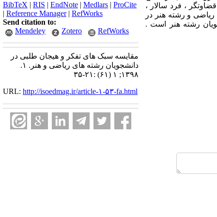
BibTeX
|
RIS
|
EndNote
|
Medlars
|
ProCite
 قضاوتگر ، فرد سالار ،
|
Reference Manager
|
RefWorks
ه ریاضی و رشته هنر در
Send citation to:
ویان رشته هنر است .
Mendeley
Zotero
RefWorks
مقایسه سبک های تفکر و هیجان طلبی در
دانشجویان رشته های ریاضی و هنر. ۱.
۱۳۹۸; ۱ (۶۱) :۲۱-۳۵
URL:
http://isoedmag.ir/article-۱-۵۳-fa.html