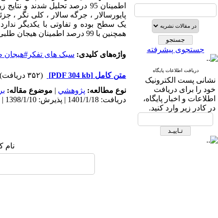
اطمینان 95 درصد تحلیل شدند و 
پایورسالار ، جرگه سالار ، کلی نگر ، جز
یک سطح بوده و تفاوتی با یکدیگر ندار
همچنین با 99 درصد اطمینان هیجان طلبی دانشجویان هنر بیشتر از دانشجویان ریاضی است .
جستجوی پیشرفته
واژه‌های کلیدی:
سبک های تفکر#هیجان ط
دریافت اطلاعات پایگاه
متن کامل
[PDF 304 kb]
(۳۵۲ دریافت)
نشانی پست الکترونیک
خود را برای دریافت
نوع مطالعه:
پژوهشي
|
موضوع مقاله:
بر
اطلاعات و اخبار پایگاه،
دریافت: 1401/1/18 | پذیرش: 1398/1/10 | انتشار: 1398/1/10
در کادر زیر وارد کنید.
نام ک