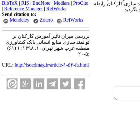
BibTeX
|
RIS
|
EndNote
|
Medlars
|
ProCite
د سازی کارکنان رابطه
|
Reference Manager
|
RefWorks
نگردید.
Send citation to:
Mendeley
Zotero
RefWorks
بررسی میزان تاثیر آموزش کارکنان بر
توانمند سازی منابع انسانی بانک کشاورزی
منطقه غرب شهر تهران. ۱. ۱۳۹۸; ۱ (۶۱)
:۵-۲۰
URL:
http://isoedmag.ir/article-۱-۵۲-fa.html