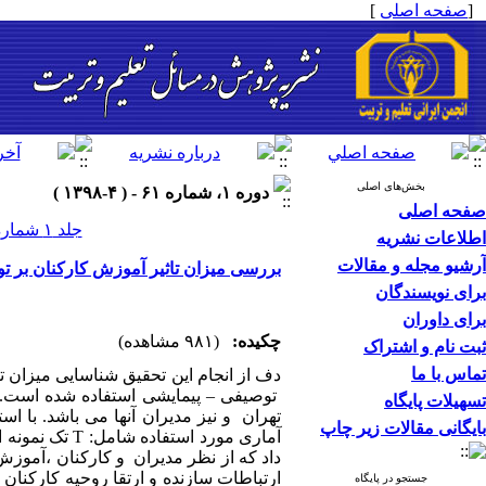
[
صفحه اصلی
]
بخش‌های اصلی
دوره ۱، شماره ۶۱ - ( ۴-۱۳۹۸ )
صفحه اصلی
جلد ۱ شماره ۶۱ صفحات ۲۰-۵
اطلاعات نشریه
آرشیو مجله و مقالات
بررسی میزان تاثیر آموزش کارکنان بر ت
برای نویسندگان
برای داوران
چکیده:
(۹۸۱ مشاهده)
ثبت نام و اشتراک
تماس با ما
دف از انجام این تحقیق شناسایی میزان ت
توصیفی – پیمایشی استفاده شده است. 
تسهیلات پایگاه
بایگانی مقالات زیر چاپ
آماری مورد ا
داد که از نظر مدیران و کارکنان ،آموزش
ارتباطات سازنده و ارتقا روحیه کارکنان
جستجو در پایگاه