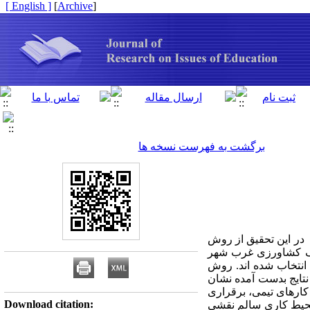
[ English ]
]
Archive
[
برگشت به فهرست نسخه ها
 در این تحقیق از روش
انک کشاورزی غرب شهر
 گیری تصادفی خوشه ای 124 نفر به عنوان نمونه انتخاب شده اند. روش
باشد. نتایج بدست آمده نشان
کارهای تیمی، برقراری
Download citation:
 محیط کاری سالم نقشی