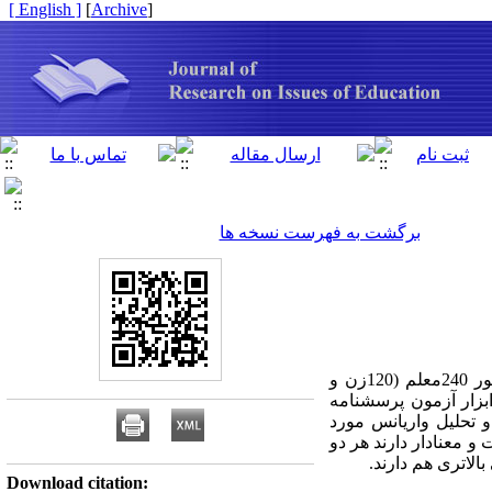
[ English ]
]
Archive
[
برگشت به فهرست نسخه ها
هدف پژوهش حاضر بررسی رابطه بین امیدواری و شادکامی با رضایت شغلی در بین معلمان بود.بدین منظور 240معلم (120زن و
بزار آزمون پرسشنامه
 تحلیل واریانس مورد
و معنادار دارند هر دو
لاتری هم دارند.
Download citation: