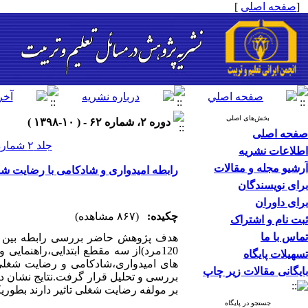
[
صفحه اصلی
]
بخش‌های اصلی
دوره ۲، شماره ۶۲ - ( ۱۰-۱۳۹۸ )
صفحه اصلی
جلد ۲ شماره ۶۲ صفحات ۲۲-۵
اطلاعات نشریه
آرشیو مجله و مقالات
رابطه امیدواری و شادکامی با رضایت ش
برای نویسندگان
برای داوران
چکیده:
(۸۶۷ مشاهده)
ثبت نام و اشتراک
تماس با ما
120مرد)از سه مقطع ابتدایی،راهنما
تسهیلات پایگاه
های امیدواری،شادکامی و رضایت شغلی 
بایگانی مقالات زیر چاپ
بررسی و تحلیل قرار گرفت.نتایج نشان داد
بر مولفه رضایت شغلی تاثیر دارند بطوری
جستجو در پایگاه