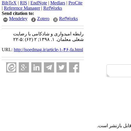
BibTeX
|
RIS
|
EndNote
|
Medlars
|
ProCite
|
Reference Manager
|
RefWorks
Send citation to:
Mendeley
Zotero
RefWorks
رابطه امیدواری و شادکامی با رضایت
شغلی معلمان. ۱. ۱۳۹۸; ۲ (۶۲) :۵-۲۲
URL:
http://isoedmag.ir/article-۱-۴۶-fa.html
ابل بازنشر است.