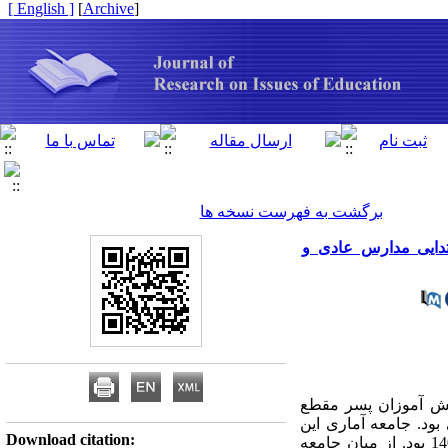
[ English ]
]
Archive
[
برگشت به فهرست نسخه ها
دایی مدارس عادی و
ش ­آموزان پسر مقطع
ود. جامعه آماری این
Download citation:
پژوهش شامل تمامی دانش آموزان ابتدایی مدارس عادی و غیرانتفاعی شهر قاین در سال تحصیلی 1403-1402 بود. از میان جامعه