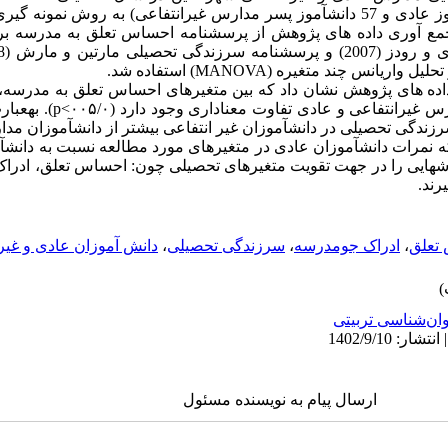
آماری، تعداد 114 دانش ­آموز (57 دانش­آموز عادی و 57 دانش­آموز پسر مدارس غیرانتفاعی) ب
تحلیل واریانس چند متغیره (
MANOVA
) استفاده شد
.
داده­ های پژوهش نشان داد که بین متغیرهای احساس تعلق به مدرسه،
غیرانتفاعی و عادی تفاوت معناداری وجود دارد (۰۰۵/
۰
p<
). به­عب
رزندگی تحصیلی در دانش­آموزان غیر انتفاعی بیشتر از دانش­آموزان م
 نمرات دانش­آموزان عادی در متغیرهای مورد مطالعه نسبت به دانش­آموز
وزش­هایی را در جهت تقویت متغیرهای تحصیلی چون: احساس تعلق، ادر
رند.
 تعلق
،
ادراک جومدرسه
،
سرزندگی تحصیلی
،
دانش آموزان عادی و غیر
ان‌شناسی تربیتی
ارسال پیام به نویسنده مسئول