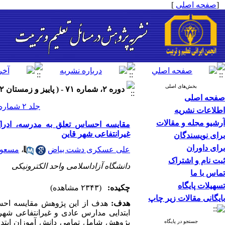
[
صفحه اصلی
]
بخش‌های اصلی
دوره ۲، شماره ۷۱ - ( پاییز و زمستان ۱۴۰۲ )
صفحه اصلی
جلد ۲ شماره ۷۱ صفحات ۲۶-۱۵
اطلاعات نشریه
آرشیو مجله و مقالات
مقایسه احساس تعلق به مدرسه، ادرا
غیرانتفاعی شهر قاین
برای نویسندگان
برای داوران
علی عسکری دشت بیاض
،
مسعود
ثبت نام و اشتراک
دانشگاه آزاداسلامی واحد الکترونیکی
تماس با ما
تسهیلات پایگاه
چکیده:
(۲۳۴۳ مشاهده)
بایگانی مقالات زیر چاپ
هدف:
هدف از این پژوهش مقایسه احسا
ابتدایی مدارس عادی و غیرانتفاعی شهر 
جستجو در پایگاه