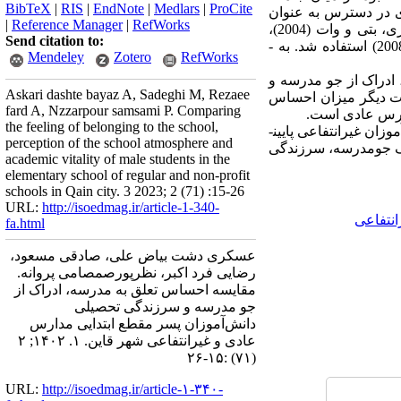
BibTeX
|
RIS
|
EndNote
|
Medlars
|
ProCite
ه روش نمونه گیری در دسترس به عنوان
|
Reference Manager
|
RefWorks
نمونه پژوهش انتخاب شدند. به­ منظور جمع آوری داده­ های پژوهش از پرسشنامه احساس تعلق به مدرسه بری، بتی و وات (2004)،
Send citation to:
پرسشنامه ادراک از جو مدرسه وی، ردی و رودز (2007) و پرسشنامه سرزندگی تحصیلی مارتین و مارش (2008) استفاده شد. به ­
Mendeley
Zotero
RefWorks
 ادراک از جو مدرسه و
Askari dashte bayaz A, Sadeghi M, Rezaee
ارت دیگر میزان احساس
fard A, Nzzarpour samsami P. Comparing
دارس عادی است.
the feeling of belonging to the school,
ان غیرانتفاعی پایین­
perception of the school atmosphere and
اک جومدرسه، سرزندگی
academic vitality of male students in the
elementary school of regular and non-profit
schools in Qain city. 3 2023; 2 (71) :15-26
URL:
http://isoedmag.ir/article-1-340-
انتفاعی
fa.html
عسکری دشت بیاض علی، صادقی مسعود،
رضایی فرد اکبر، نظرپورصمصامی پروانه.
مقایسه احساس تعلق به مدرسه، ادراک از
جو مدرسه و سرزندگی تحصیلی
دانش‌آموزان پسر مقطع ابتدایی مدارس
عادی و غیرانتفاعی شهر قاین. ۱. ۱۴۰۲; ۲
(۷۱) :۱۵-۲۶
URL:
http://isoedmag.ir/article-۱-۳۴۰-