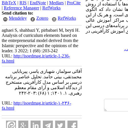
BibTeX
|
RIS
|
EndNote
|
Medlars
|
ProCite
ه‌ها با استفاده از روش
|
Reference Manager
|
RefWorks
ها نشان داد که الگوی
Send citation to:
 است. و هر یک از این
Mendeley
Zotero
RefWorks
یب مراکز آموزش عالی
ر برنامه‌های درسی این
aghaei S, shahbazi Y, pirbabaei M, beyti H.
ق آموزش کارآفرینی در
Analysis of curriculum elements based on
the entrepreneurial model derived from the
Islamic perspective and the opinions of the
.
leader. 3 2022; 1 (68) :203-242
URL:
http://isoedmag.ir/article-1-236-
fa.html
آقائی سولماز، شهبازی یاسر، پیربابایی
محمدتقی، بیتی حامد. تحلیل عناصر برنامه
درسی بر اساس مدل کارآفرینی مستخرج
از دیدگاه اسلامی و آرای مقام معظم
رهبری. ۱. ۱۴۰۱; ۱ (۶۸) :۲۰۳-۲۴۲
URL:
http://isoedmag.ir/article-۱-۲۳۶-
fa.html