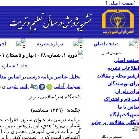
[
صفحه اصلی
]
بخش‌های اصلی
دوره ۱، شماره ۶۸ - ( بهار و تابستان ۱۴۰۱ )
صفحه اصلی
جلد ۱ شماره ۶۸ صفحات ۲۴۲-۲۰۳
اطلاعات نشریه
آرشیو مجله و مقالات
تحلیل عناصر برنامه درسی بر اساس مدل
برای نویسندگان
سولماز آقائی
،
یاسر شهبازی
برای داوران
دانشگاه هنر اسلامی تبریز
ثبت نام و اشتراک
تماس با ما
چکیده:
(۱۲۴۹ مشاهده)
تسهیلات پایگاه
برنامه درسی به عنوان ستون فقرات نظا
بایگانی مقالات زیر چاپ
شمار می‌رود؛ هدف این پژوهش تبیین مدل
آن برنامه درسی آموزش معماری را، از
اکتشافی است که در قسمت کیفی
با ب
جستجو در پایگاه