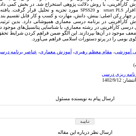
ش کارآفرینی،
با روش دلالت پژوهی استخراج شد. در بخش کمی
داد
افزار
و
مورد تجزیه و تحلیل قرار گرفت. یافته‌
SPSS20
smart PLS
ر چهار رکن اصلی: بینش، دانش، مهارت و کسب و کار قابل تقسیم بندی
ش کارآفرینی در برنامه درسی معماری همپوشانی دارد. بدین ترت
های درسی کارآفرینی در رشته معماری، با شناسایی پتانسیل‌های موجود د
عف موجود در آن‌ها بپردازند. این الگو ضمن فراهم کردن شرایط تحق
وی بومی را در پرتو دستورات اسلامی فراهم می‌آورد.
ی آموزشی
،
مقام معظم رهبری
،
آموزش معماری
،
عناصر برنامه درسی
نامه ریزی درسی
ارسال پیام به نویسنده مسئول
ارسال نظر درباره این مقاله