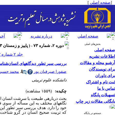
[
صفحه اصلی
]
بخش‌های اصلی
دوره ۲، شماره ۷۳ - ( پاییز و زمستان ۱۴۰۳ )
صفحه اصلی
جلد ۲ شماره ۷۳ صفحات ۲۰۰-۱۸۳
اطلاعات نشریه
آرشیو مجله و مقالات
بررسی سیر تطور دیدگاههای انسان‌شناسا
برای نویسندگان
صفورا صیرفیان پور
،
محمد حسین
برای داوران
دانشکده علوم تربیتی
ثبت نام و اشتراک
تماس با ما
چکیده:
(۱۵۵۹ مشاهده)
تسهیلات پایگاه
بحث درباره­ی طبیعت یا سرشت انسان از 
بایگانی مقالات زیر چاپ
نگاههای مختلف به این مسأله از سوی فی
خود را دارد. هدف بررسی سیر تطور این ن
که تربیت صحیح انسان در گرو شناخت 
جستجو در پایگاه