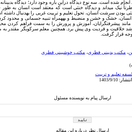
 انجام شده است. سه نوع دیدگاه دراین باره وجود دارد؛
دیدگاه بد­بینان
ا فطرتاً نیک‌ می­داند و دیدگاه خنثی است که معتقد است انسان به طو
 خنثی بودن سرشت انسان، تحول تعلیم و تربیت غربی را به­دنبال داشته 
انسان، خشک و خشن و منضبط و به­همراه تنبیه جسمانی و محدود کردن
 مانند پیشرفت­­گرایان، آموزش و پرورش را به سمت فراهم کردن م
رشد خلاقیت و فردیت وی پیش برد. همچنین معلم سرکوبگر مقتدر به معلم
توجه قرار گرفت.
ن
،
مکتب بدبینی فطری
،
مکتب خوشبینی فطری
سفه تعلیم و تربیت
ارسال پیام به نویسنده مسئول
ارسال نظر درباره این مقاله