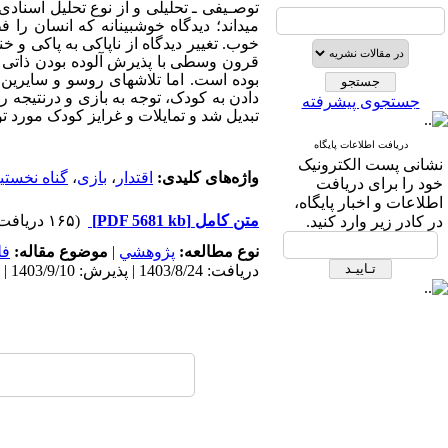
توصـیفی ـ تحلیلی و از نوع تحلیل اسنادی
می­داند؛ دیدگاه خوش­بینانه که انسان ر
خوب.
تغییر دیدگاه از ناپاکی به پاکی و
قرون وسطی با پذیرش آلوده بودن ذاتی 
بوده است. اما تلاشهای روسو و سایرین
دادن به کودک، توجه به بازی و درنتیجه 
جستجوی پیشرفته
تبدیل شد و تمایلات و غرایز کودک مورد 
دریافت اطلاعات پایگاه
نشانی پست الکترونیک
واژه‌های کلیدی:
اقتدار
،
بازی
،
گناه نخستی
خود را برای دریافت
اطلاعات و اخبار پایگاه،
متن کامل
[PDF 5681 kb]
(۱۶۵ دریافت)
در کادر زیر وارد کنید.
نوع مطالعه:
پژوهشي
|
موضوع مقاله:
فل
دریافت: 1403/8/24 | پذیرش: 1403/9/10 | انتشار: 1403/9/10