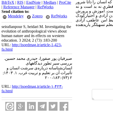
ه که انسان را ذاتاً شرور
ProCite
|
Medlars
|
EndNote
|
RIS
|
BibTeX
ر فطری نه بد است و نه
RefWorks
|
Reference Manager
|
است.
آموزش و پرورش
Send citation to:
 آزادی و اختیارکودک
RefWorks
Zotero
Mendeley
حیط امن عاطفی،
آزادی
 تسهیل­گر یاری­دهنده
seirafianpour S, heidari M. Investigating the
evolution of anthropological views about
human nature and its effects on western
education. 3 2024; 2 (73) :183-200
URL:
http://isoedmag.ir/article-1-423-
fa.html
صیرفیان پور صفورا، حیدری محمد حسین.
بررسی سیر تطور دیدگاههای
انسان‌شناسانه درباره‌ی سرشت انسان و
تأثیرات آن بر تعلیم و تربیت غرب. ۱. ۱۴۰۳;
۲ (۷۳) :۱۸۳-۲۰۰
URL:
http://isoedmag.ir/article-۱-۴۲۳-
fa.html